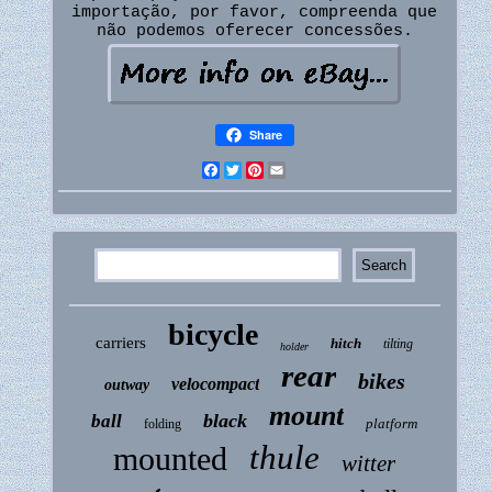
importação, por favor, compreenda que
não podemos oferecer concessões.
Share
Facebook
Twitter
Pinterest
Email
bicycle
carriers
hitch
tilting
holder
rear
bikes
velocompact
outway
mount
black
ball
platform
folding
thule
mounted
witter