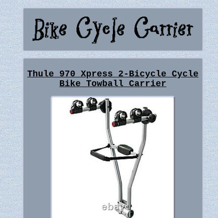
Thule 970 Xpress 2-Bicycle Cycle
Bike Towball Carrier