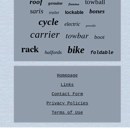
roof
towball
genuine
fiamma
saris
bones
lockable
trailer
cycle
electric
proride
carrier
towbar
boot
rack
bike
halfords
foldable
Homepage
Links
Contact Form
Privacy Policies
Terms of Use